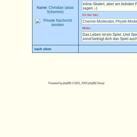
Inline-Skaten, aber am liebsten
Name:
Christian (alias
sagen ;-)
Schemmi)
Ich bin hier:
Chemie-Moderator
,
Physik-Mode
Motto:
Das Leben ist ein Spiel. Und Sp
sonst betrügt dich das Spiel auch.
nach oben
Powered by
phpBB
© 2001, 2005 phpBB Group