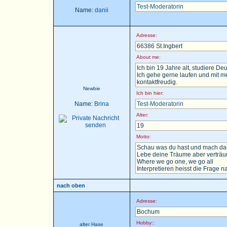
Test-Moderatorin
Name:
danii
Adresse:
66386 St.Ingbert
About me:
Ich bin 19 Jahre alt, studiere D
Ich gehe gerne laufen und mit m
kontaktfreudig.
Newbie
Ich bin hier:
Name:
Brina
Test-Moderatorin
Alter:
19
Motto:
Schau was du hast und mach das
Lebe deine Träume aber verträu
Where we go one, we go all
Interpretieren heisst die Frage nac
nach oben
Adresse:
Bochum
Hobby::
alter Hase