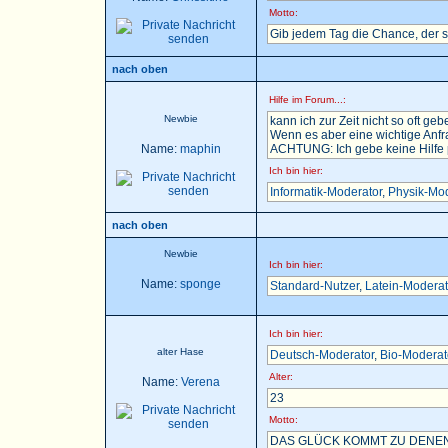
Motto:
Gib jedem Tag die Chance, der 
nach oben
Hilfe im Forum...:
Newbie
kann ich zur Zeit nicht so oft gebe
Wenn es aber eine wichtige Anfra
Name:
maphin
ACHTUNG: Ich gebe keine Hilfe pe
Ich bin hier:
Informatik-Moderator
,
Physik-Mod
nach oben
Newbie
Ich bin hier:
Name:
sponge
Standard-Nutzer
,
Latein-Moderat
Ich bin hier:
alter Hase
Deutsch-Moderator
,
Bio-Moderat
Alter:
Name:
Verena
23
Motto:
DAS GLÜCK KOMMT ZU DENEN,