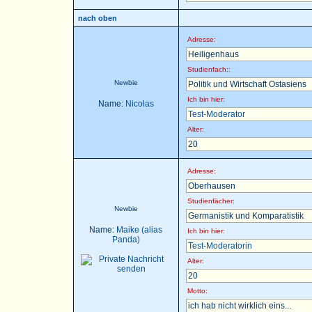
nach oben
Adresse:
Heiligenhaus
Studienfach::
Newbie
Politik und Wirtschaft Ostasiens
Ich bin hier:
Name:
Nicolas
Test-Moderator
Alter:
20
Adresse:
Oberhausen
Studienfächer:
Newbie
Germanistik und Komparatistik
Name:
Maike (alias
Ich bin hier:
Panda)
Test-Moderatorin
Alter:
20
Motto:
ich hab nicht wirklich eins...