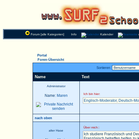
Forum [alle Kategorien]
Info
Kalender
Portal
Foren-Übersicht
Sortieren:
Name
Text
Administrator
Ich bin hier:
Name:
Maren
Englisch-Moderator
,
Deutsch-Mo
nach oben
Über mich::
alter Hase
Ich studiere Französisch und Deu
Französisch betreffen helfen zu k