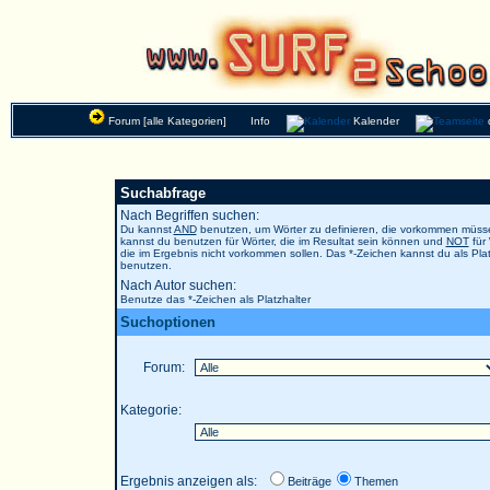
Forum [alle Kategorien]
Info
Kalender
Suchabfrage
Nach Begriffen suchen:
Du kannst
AND
benutzen, um Wörter zu definieren, die vorkommen müs
kannst du benutzen für Wörter, die im Resultat sein können und
NOT
für 
die im Ergebnis nicht vorkommen sollen. Das *-Zeichen kannst du als Plat
benutzen.
Nach Autor suchen:
Benutze das *-Zeichen als Platzhalter
Suchoptionen
Forum:
Kategorie:
Ergebnis anzeigen als:
Beiträge
Themen