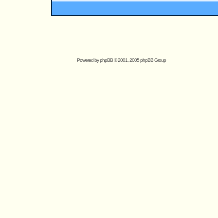
Powered by
phpBB
© 2001, 2005 phpBB Group