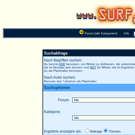
Forum [alle Kategorien]
Info
Suchabfrage
Nach Begriffen suchen:
Du kannst
AND
benutzen, um Wörter zu definieren, die vorkom
die im Resultat sein können und
NOT
für Wörter, die im Ergebnis
du als Platzhalter benutzen.
Nach Autor suchen:
Benutze das *-Zeichen als Platzhalter
Suchoptionen
Forum:
Kategorie:
Ergebnis anzeigen als:
Beiträge
Themen