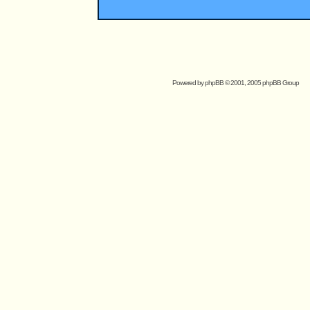
Powered by
phpBB
© 2001, 2005 phpBB Group