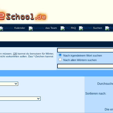
Kalender
das Team
FAQ
Suchen
men müssen,
OR
kannst du benutzen für Wörter,
Nach irgendeinem Wort suchen
 nicht vorkommen sollen. Das *-Zeichen kannst
Nach allen Wörtern suchen
Durchsuch
Sortieren nach:
Die e