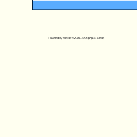
Powered by
phpBB
© 2001, 2005 phpBB Group