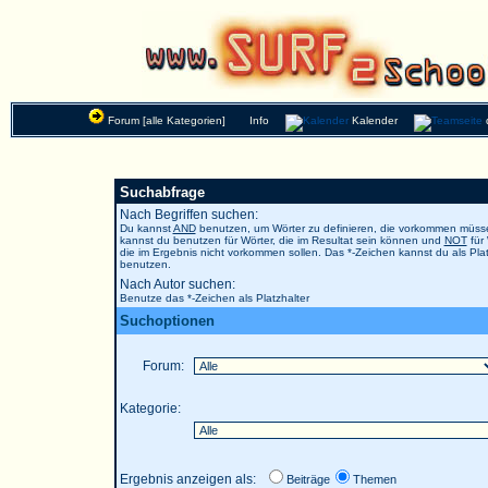
Forum [alle Kategorien]
Info
Kalender
Suchabfrage
Nach Begriffen suchen:
Du kannst
AND
benutzen, um Wörter zu definieren, die vorkommen müs
kannst du benutzen für Wörter, die im Resultat sein können und
NOT
für 
die im Ergebnis nicht vorkommen sollen. Das *-Zeichen kannst du als Plat
benutzen.
Nach Autor suchen:
Benutze das *-Zeichen als Platzhalter
Suchoptionen
Forum:
Kategorie:
Ergebnis anzeigen als:
Beiträge
Themen