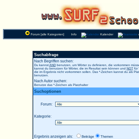
Forum [alle Kategorien]
Info
Kalender
Suchabfrage
Nach Begriffen suchen:
Du kannst
AND
benutzen, um Wörter zu definieren, die vorkommen müs
kannst du benutzen für Wörter, die im Resultat sein können und
NOT
für 
die im Ergebnis nicht vorkommen sollen. Das *-Zeichen kannst du als Plat
benutzen.
Nach Autor suchen:
Benutze das *-Zeichen als Platzhalter
Suchoptionen
Forum:
Kategorie:
Ergebnis anzeigen als:
Beiträge
Themen