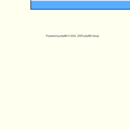
Powered by
phpBB
© 2001, 2005 phpBB Group