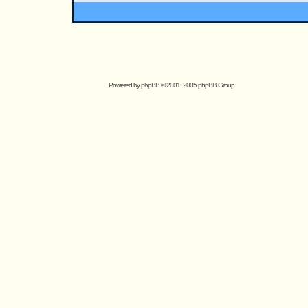
Powered by
phpBB
© 2001, 2005 phpBB Group