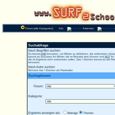
Forum [alle Kategorien]
Info
Kalender
Suchabfrage
Nach Begriffen suchen:
Du kannst
AND
benutzen, um Wörter zu definieren, die vorkommen müs
kannst du benutzen für Wörter, die im Resultat sein können und
NOT
für 
die im Ergebnis nicht vorkommen sollen. Das *-Zeichen kannst du als Plat
benutzen.
Nach Autor suchen:
Benutze das *-Zeichen als Platzhalter
Suchoptionen
Forum:
Kategorie:
Ergebnis anzeigen als:
Beiträge
Themen