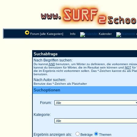
Forum [alle Kategorien]
Info
Kalender
Suchabfrage
Nach Begriffen suchen:
Du kannst
AND
benutzen, um Wörter zu definieren, die vorkommen müs
kannst du benutzen für Wörter, die im Resultat sein können und
NOT
für 
die im Ergebnis nicht vorkommen sollen. Das *-Zeichen kannst du als Plat
benutzen.
Nach Autor suchen:
Benutze das *-Zeichen als Platzhalter
Suchoptionen
Forum:
Kategorie:
Ergebnis anzeigen als:
Beiträge
Themen