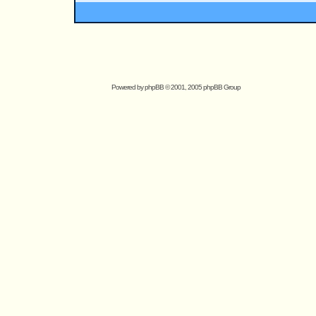
Powered by
phpBB
© 2001, 2005 phpBB Group