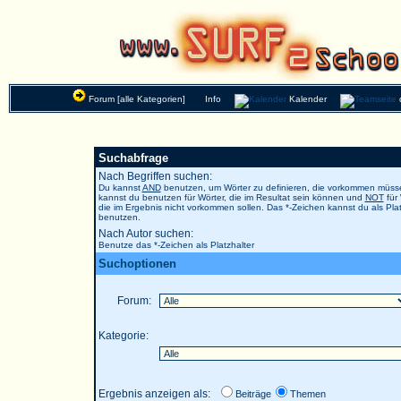
Forum [alle Kategorien]
Info
Kalender
Suchabfrage
Nach Begriffen suchen:
Du kannst
AND
benutzen, um Wörter zu definieren, die vorkommen müs
kannst du benutzen für Wörter, die im Resultat sein können und
NOT
für 
die im Ergebnis nicht vorkommen sollen. Das *-Zeichen kannst du als Plat
benutzen.
Nach Autor suchen:
Benutze das *-Zeichen als Platzhalter
Suchoptionen
Forum:
Kategorie:
Ergebnis anzeigen als:
Beiträge
Themen