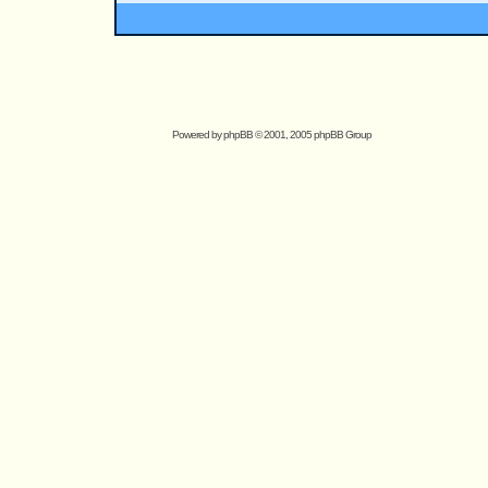
Powered by
phpBB
© 2001, 2005 phpBB Group