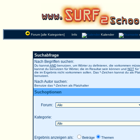
Forum [alle Kategorien]
Info
Kalender
Suchabfrage
Nach Begriffen suchen:
Du kannst
AND
benutzen, um Wörter zu definieren, die vorkommen müs
kannst du benutzen für Wörter, die im Resultat sein können und
NOT
für 
die im Ergebnis nicht vorkommen sollen. Das *-Zeichen kannst du als Plat
benutzen.
Nach Autor suchen:
Benutze das *-Zeichen als Platzhalter
Suchoptionen
Forum:
Kategorie:
Ergebnis anzeigen als:
Beiträge
Themen