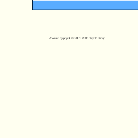
Powered by
phpBB
© 2001, 2005 phpBB Group