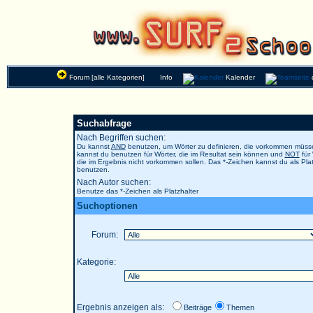
Forum [alle Kategorien]
Info
Kalender
Suchabfrage
Nach Begriffen suchen:
Du kannst
AND
benutzen, um Wörter zu definieren, die vorkommen müs
kannst du benutzen für Wörter, die im Resultat sein können und
NOT
für 
die im Ergebnis nicht vorkommen sollen. Das *-Zeichen kannst du als Plat
benutzen.
Nach Autor suchen:
Benutze das *-Zeichen als Platzhalter
Suchoptionen
Forum:
Kategorie:
Ergebnis anzeigen als:
Beiträge
Themen