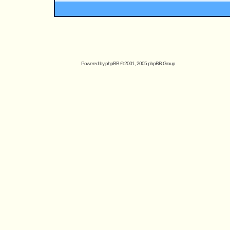
Powered by
phpBB
© 2001, 2005 phpBB Group