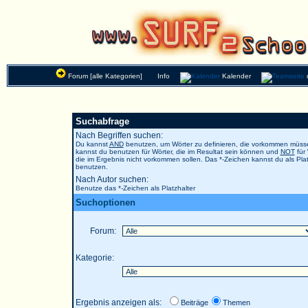
Forum [alle Kategorien]
Info
Kalender
Suchabfrage
Nach Begriffen suchen:
Du kannst
AND
benutzen, um Wörter zu definieren, die vorkommen müs
kannst du benutzen für Wörter, die im Resultat sein können und
NOT
für 
die im Ergebnis nicht vorkommen sollen. Das *-Zeichen kannst du als Plat
benutzen.
Nach Autor suchen:
Benutze das *-Zeichen als Platzhalter
Suchoptionen
Forum:
Kategorie:
Ergebnis anzeigen als:
Beiträge
Themen