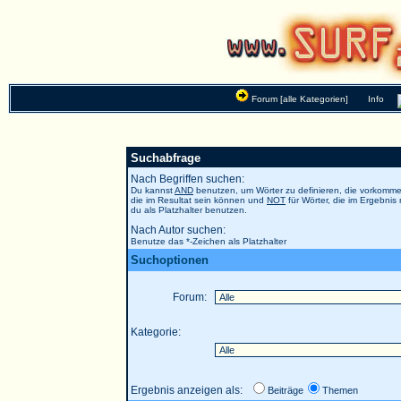
Forum [alle Kategorien]
Info
Suchabfrage
Nach Begriffen suchen:
Du kannst
AND
benutzen, um Wörter zu definieren, die vorkom
die im Resultat sein können und
NOT
für Wörter, die im Ergebnis
du als Platzhalter benutzen.
Nach Autor suchen:
Benutze das *-Zeichen als Platzhalter
Suchoptionen
Forum:
Kategorie:
Ergebnis anzeigen als:
Beiträge
Themen