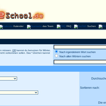
Kalender
das Team
FAQ
Suchen
men müssen,
OR
kannst du benutzen für Wörter,
Nach irgendeinem Wort suchen
 nicht vorkommen sollen. Das *-Zeichen kannst
Nach allen Wörtern suchen
Durchsuch
Sortieren nach:
Die e