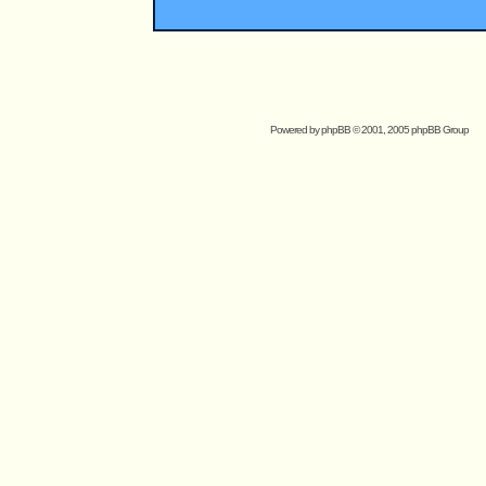
Powered by
phpBB
© 2001, 2005 phpBB Group