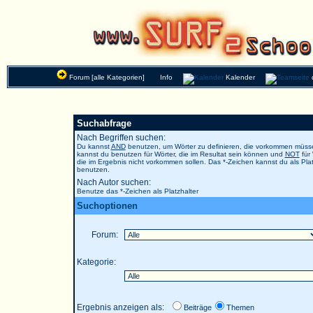
Forum [alle Kategorien]
Info
Kalender
Suchabfrage
Nach Begriffen suchen:
Du kannst
AND
benutzen, um Wörter zu definieren, die vorkommen müs
kannst du benutzen für Wörter, die im Resultat sein können und
NOT
für 
die im Ergebnis nicht vorkommen sollen. Das *-Zeichen kannst du als Plat
benutzen.
Nach Autor suchen:
Benutze das *-Zeichen als Platzhalter
Suchoptionen
Forum:
Kategorie:
Ergebnis anzeigen als:
Beiträge
Themen