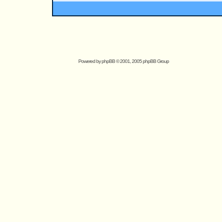
Powered by
phpBB
© 2001, 2005 phpBB Group