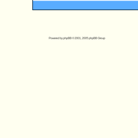
Powered by
phpBB
© 2001, 2005 phpBB Group