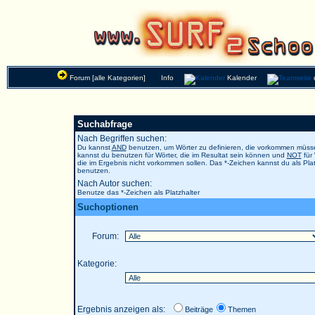
Forum [alle Kategorien]
Info
Kalender
Suchabfrage
Nach Begriffen suchen:
Du kannst
AND
benutzen, um Wörter zu definieren, die vorkommen müs
kannst du benutzen für Wörter, die im Resultat sein können und
NOT
für 
die im Ergebnis nicht vorkommen sollen. Das *-Zeichen kannst du als Plat
benutzen.
Nach Autor suchen:
Benutze das *-Zeichen als Platzhalter
Suchoptionen
Forum:
Kategorie:
Ergebnis anzeigen als:
Beiträge
Themen