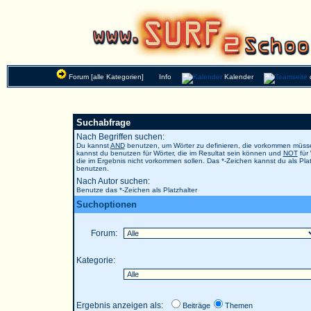
Forum [alle Kategorien]
Info
Kalender
Suchabfrage
Nach Begriffen suchen:
Du kannst
AND
benutzen, um Wörter zu definieren, die vorkommen müs
kannst du benutzen für Wörter, die im Resultat sein können und
NOT
für 
die im Ergebnis nicht vorkommen sollen. Das *-Zeichen kannst du als Plat
benutzen.
Nach Autor suchen:
Benutze das *-Zeichen als Platzhalter
Suchoptionen
Forum:
Kategorie:
Ergebnis anzeigen als:
Beiträge
Themen