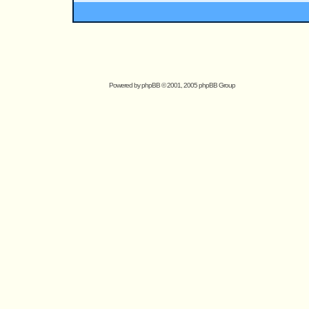
Powered by
phpBB
© 2001, 2005 phpBB Group