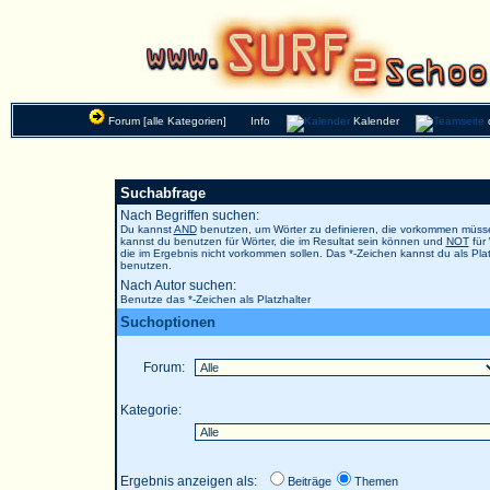
Forum [alle Kategorien]
Info
Kalender
Suchabfrage
Nach Begriffen suchen:
Du kannst
AND
benutzen, um Wörter zu definieren, die vorkommen müs
kannst du benutzen für Wörter, die im Resultat sein können und
NOT
für 
die im Ergebnis nicht vorkommen sollen. Das *-Zeichen kannst du als Plat
benutzen.
Nach Autor suchen:
Benutze das *-Zeichen als Platzhalter
Suchoptionen
Forum:
Kategorie:
Ergebnis anzeigen als:
Beiträge
Themen