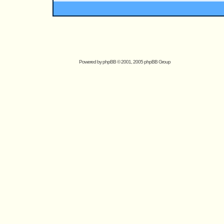
Powered by
phpBB
© 2001, 2005 phpBB Group