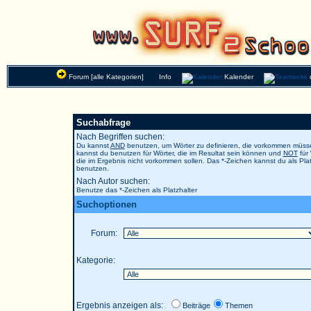
Forum [alle Kategorien]
Info
Kalender
Suchabfrage
Nach Begriffen suchen:
Du kannst
AND
benutzen, um Wörter zu definieren, die vorkommen müs
kannst du benutzen für Wörter, die im Resultat sein können und
NOT
für 
die im Ergebnis nicht vorkommen sollen. Das *-Zeichen kannst du als Plat
benutzen.
Nach Autor suchen:
Benutze das *-Zeichen als Platzhalter
Suchoptionen
Forum:
Kategorie:
Ergebnis anzeigen als:
Beiträge
Themen