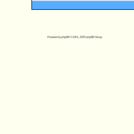
Powered by
phpBB
© 2001, 2005 phpBB Group