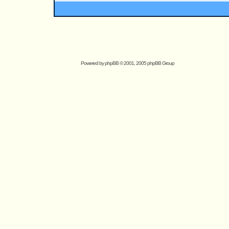
Powered by
phpBB
© 2001, 2005 phpBB Group