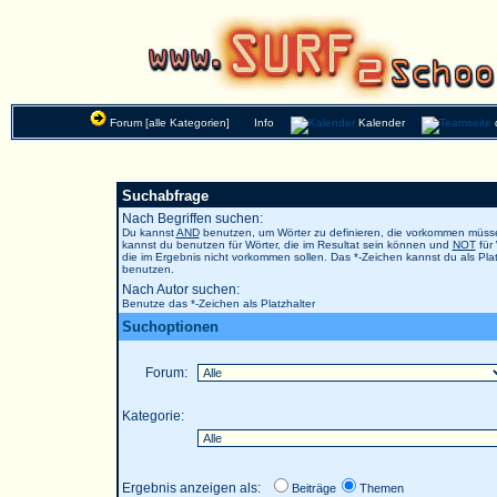
Forum [alle Kategorien]
Info
Kalender
Suchabfrage
Nach Begriffen suchen:
Du kannst
AND
benutzen, um Wörter zu definieren, die vorkommen müs
kannst du benutzen für Wörter, die im Resultat sein können und
NOT
für 
die im Ergebnis nicht vorkommen sollen. Das *-Zeichen kannst du als Plat
benutzen.
Nach Autor suchen:
Benutze das *-Zeichen als Platzhalter
Suchoptionen
Forum:
Kategorie:
Ergebnis anzeigen als:
Beiträge
Themen