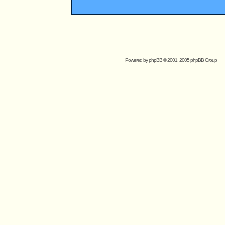
Powered by
phpBB
© 2001, 2005 phpBB Group