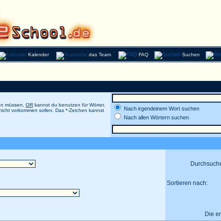
Kalender
das Team
FAQ
Suchen
men müssen,
OR
kannst du benutzen für Wörter,
Nach irgendeinem Wort suchen
 nicht vorkommen sollen. Das *-Zeichen kannst
Nach allen Wörtern suchen
Durchsuch
Sortieren nach:
Die e