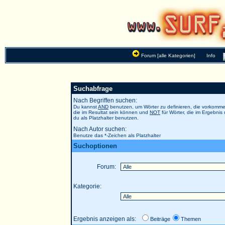
Forum [alle Kategorien]
Info
Suchabfrage
Nach Begriffen suchen:
Du kannst
AND
benutzen, um Wörter zu definieren, die vorkom
die im Resultat sein können und
NOT
für Wörter, die im Ergebnis
du als Platzhalter benutzen.
Nach Autor suchen:
Benutze das *-Zeichen als Platzhalter
Suchoptionen
Forum:
Kategorie:
Ergebnis anzeigen als:
Beiträge
Themen