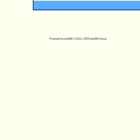
Powered by
phpBB
© 2001, 2005 phpBB Group