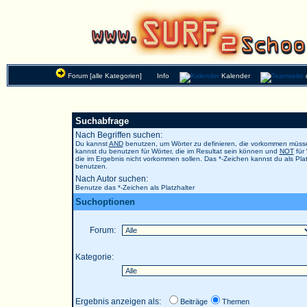
Forum [alle Kategorien]
Info
Kalender
Suchabfrage
Nach Begriffen suchen:
Du kannst
AND
benutzen, um Wörter zu definieren, die vorkommen müs
kannst du benutzen für Wörter, die im Resultat sein können und
NOT
für 
die im Ergebnis nicht vorkommen sollen. Das *-Zeichen kannst du als Plat
benutzen.
Nach Autor suchen:
Benutze das *-Zeichen als Platzhalter
Suchoptionen
Forum:
Kategorie:
Ergebnis anzeigen als:
Beiträge
Themen