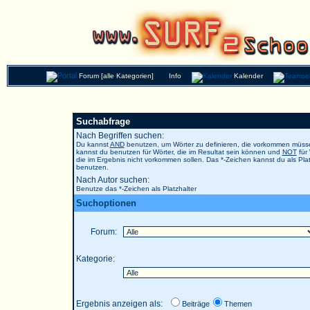
Forum [alle Kategorien]
Info
Kalender
Suchabfrage
Nach Begriffen suchen:
Du kannst
AND
benutzen, um Wörter zu definieren, die vorkommen müs
kannst du benutzen für Wörter, die im Resultat sein können und
NOT
für 
die im Ergebnis nicht vorkommen sollen. Das *-Zeichen kannst du als Plat
benutzen.
Nach Autor suchen:
Benutze das *-Zeichen als Platzhalter
Suchoptionen
Forum:
Kategorie:
Ergebnis anzeigen als:
Beiträge
Themen