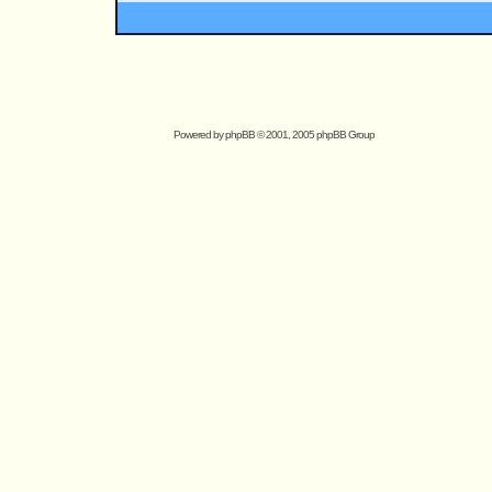
Powered by
phpBB
© 2001, 2005 phpBB Group