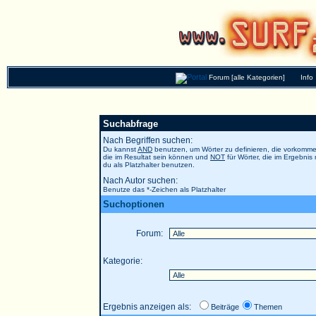
Forum [alle Kategorien]
Info
Suchabfrage
Nach Begriffen suchen:
Du kannst
AND
benutzen, um Wörter zu definieren, die vorkom
die im Resultat sein können und
NOT
für Wörter, die im Ergebnis
du als Platzhalter benutzen.
Nach Autor suchen:
Benutze das *-Zeichen als Platzhalter
Suchoptionen
Forum:
Kategorie:
Ergebnis anzeigen als:
Beiträge
Themen