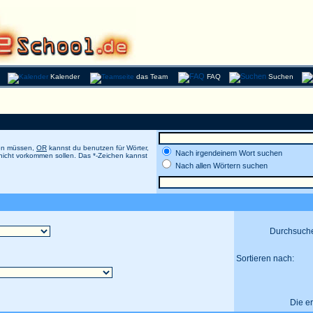
Kalender
das Team
FAQ
Suchen
men müssen,
OR
kannst du benutzen für Wörter,
Nach irgendeinem Wort suchen
 nicht vorkommen sollen. Das *-Zeichen kannst
Nach allen Wörtern suchen
Durchsuch
Sortieren nach:
Die e