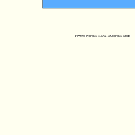
Powered by
phpBB
© 2001, 2005 phpBB Group