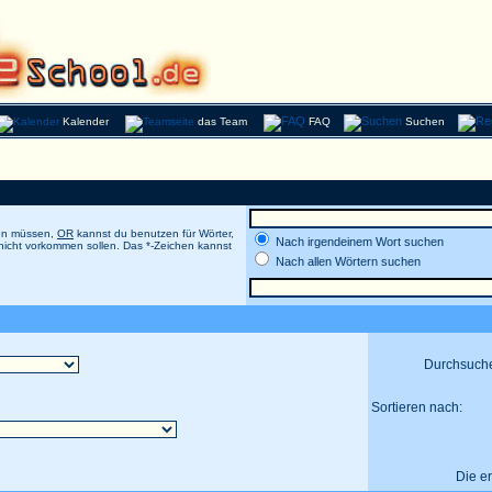
Kalender
das Team
FAQ
Suchen
men müssen,
OR
kannst du benutzen für Wörter,
Nach irgendeinem Wort suchen
 nicht vorkommen sollen. Das *-Zeichen kannst
Nach allen Wörtern suchen
Durchsuch
Sortieren nach:
Die e