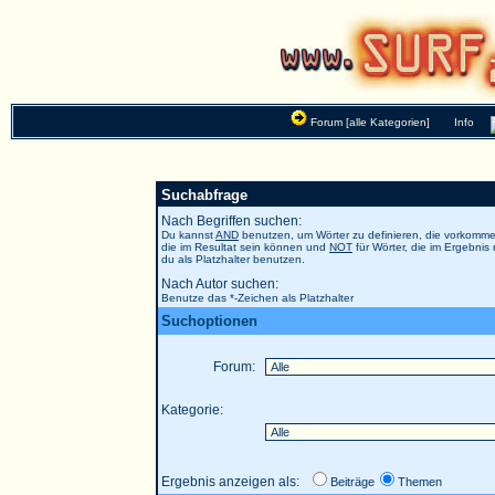
Forum [alle Kategorien]
Info
Suchabfrage
Nach Begriffen suchen:
Du kannst
AND
benutzen, um Wörter zu definieren, die vorkom
die im Resultat sein können und
NOT
für Wörter, die im Ergebnis
du als Platzhalter benutzen.
Nach Autor suchen:
Benutze das *-Zeichen als Platzhalter
Suchoptionen
Forum:
Kategorie:
Ergebnis anzeigen als:
Beiträge
Themen