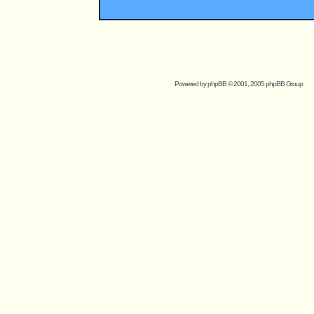
Powered by
phpBB
© 2001, 2005 phpBB Group