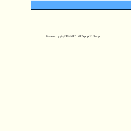
Powered by
phpBB
© 2001, 2005 phpBB Group