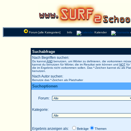
Forum [alle Kategorien]
Info
Kalender
Suchabfrage
Nach Begriffen suchen:
Du kannst
AND
benutzen, um Wörter zu definieren, die vorkommen müs
kannst du benutzen für Wörter, die im Resultat sein können und
NOT
für 
die im Ergebnis nicht vorkommen sollen. Das *-Zeichen kannst du als Plat
benutzen.
Nach Autor suchen:
Benutze das *-Zeichen als Platzhalter
Suchoptionen
Forum:
Kategorie:
Ergebnis anzeigen als:
Beiträge
Themen