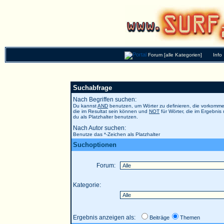
Forum [alle Kategorien]
Info
Suchabfrage
Nach Begriffen suchen:
Du kannst
AND
benutzen, um Wörter zu definieren, die vorkom
die im Resultat sein können und
NOT
für Wörter, die im Ergebnis
du als Platzhalter benutzen.
Nach Autor suchen:
Benutze das *-Zeichen als Platzhalter
Suchoptionen
Forum:
Kategorie:
Ergebnis anzeigen als:
Beiträge
Themen