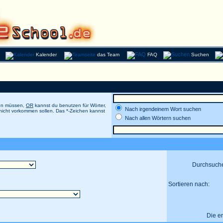
Kalender
das Team
FAQ
Suchen
men müssen,
OR
kannst du benutzen für Wörter,
Nach irgendeinem Wort suchen
 nicht vorkommen sollen. Das *-Zeichen kannst
Nach allen Wörtern suchen
Durchsuch
Sortieren nach:
Die e