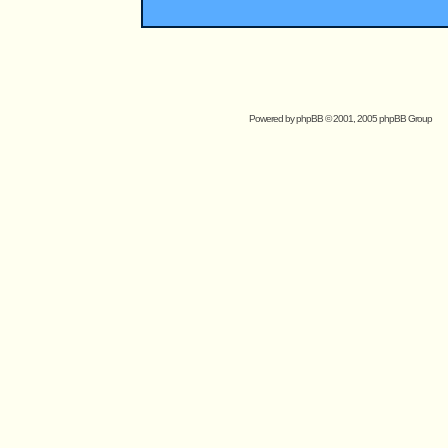
Powered by
phpBB
© 2001, 2005 phpBB Group