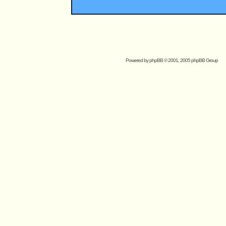
Powered by
phpBB
© 2001, 2005 phpBB Group