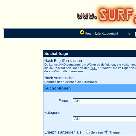
Forum [alle Kategorien]
Info
Suchabfrage
Nach Begriffen suchen:
Du kannst
AND
benutzen, um Wörter zu definieren, die vorkom
die im Resultat sein können und
NOT
für Wörter, die im Ergebnis
du als Platzhalter benutzen.
Nach Autor suchen:
Benutze das *-Zeichen als Platzhalter
Suchoptionen
Forum:
Kategorie:
Ergebnis anzeigen als:
Beiträge
Themen