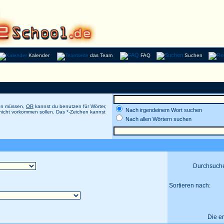
Kalender
das Team
FAQ
Suchen
men müssen,
OR
kannst du benutzen für Wörter,
Nach irgendeinem Wort suchen
 nicht vorkommen sollen. Das *-Zeichen kannst
Nach allen Wörtern suchen
Durchsuch
Sortieren nach:
Die e