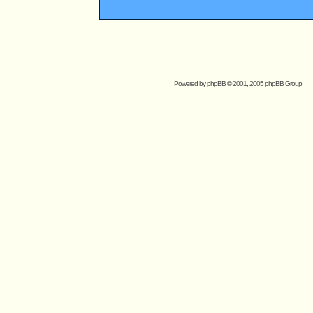
Powered by
phpBB
© 2001, 2005 phpBB Group