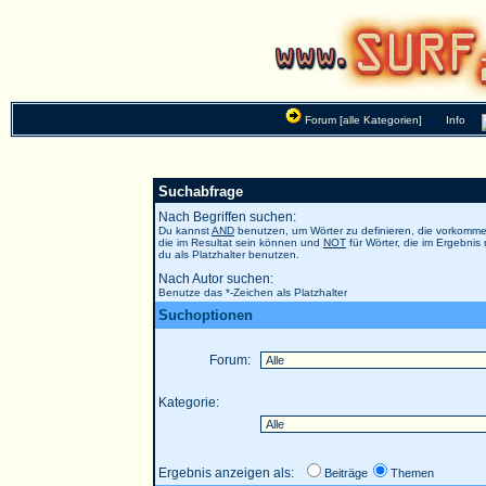
Forum [alle Kategorien]
Info
Suchabfrage
Nach Begriffen suchen:
Du kannst
AND
benutzen, um Wörter zu definieren, die vorkom
die im Resultat sein können und
NOT
für Wörter, die im Ergebnis
du als Platzhalter benutzen.
Nach Autor suchen:
Benutze das *-Zeichen als Platzhalter
Suchoptionen
Forum:
Kategorie:
Ergebnis anzeigen als:
Beiträge
Themen