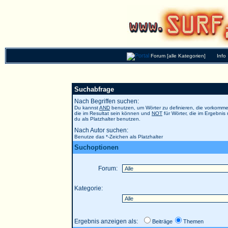
Forum [alle Kategorien]
Info
Suchabfrage
Nach Begriffen suchen:
Du kannst
AND
benutzen, um Wörter zu definieren, die vorkom
die im Resultat sein können und
NOT
für Wörter, die im Ergebnis
du als Platzhalter benutzen.
Nach Autor suchen:
Benutze das *-Zeichen als Platzhalter
Suchoptionen
Forum:
Kategorie:
Ergebnis anzeigen als:
Beiträge
Themen