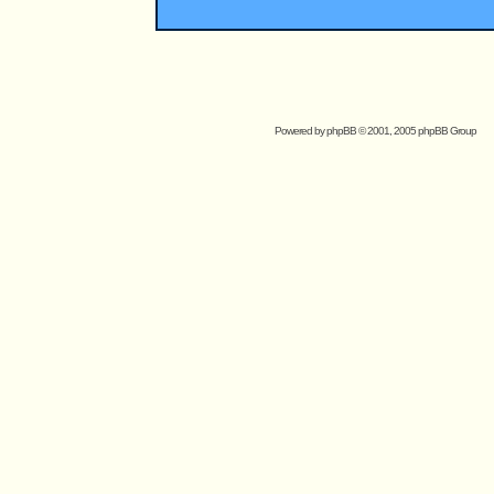
Powered by
phpBB
© 2001, 2005 phpBB Group