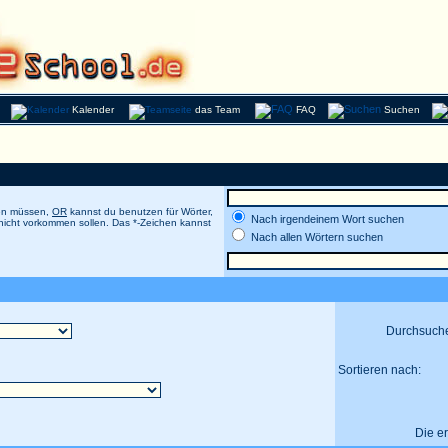
Kalender
das Team
FAQ
Suchen
men müssen,
OR
kannst du benutzen für Wörter,
Nach irgendeinem Wort suchen
 nicht vorkommen sollen. Das *-Zeichen kannst
Nach allen Wörtern suchen
Durchsuch
Sortieren nach:
Die e