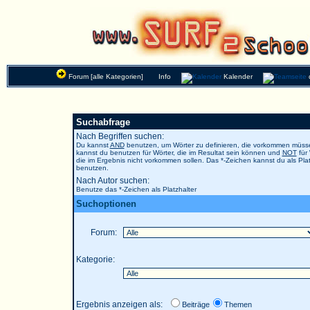
Forum [alle Kategorien]
Info
Kalender
Suchabfrage
Nach Begriffen suchen:
Du kannst
AND
benutzen, um Wörter zu definieren, die vorkommen müs
kannst du benutzen für Wörter, die im Resultat sein können und
NOT
für 
die im Ergebnis nicht vorkommen sollen. Das *-Zeichen kannst du als Plat
benutzen.
Nach Autor suchen:
Benutze das *-Zeichen als Platzhalter
Suchoptionen
Forum:
Kategorie:
Ergebnis anzeigen als:
Beiträge
Themen