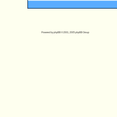
Powered by
phpBB
© 2001, 2005 phpBB Group