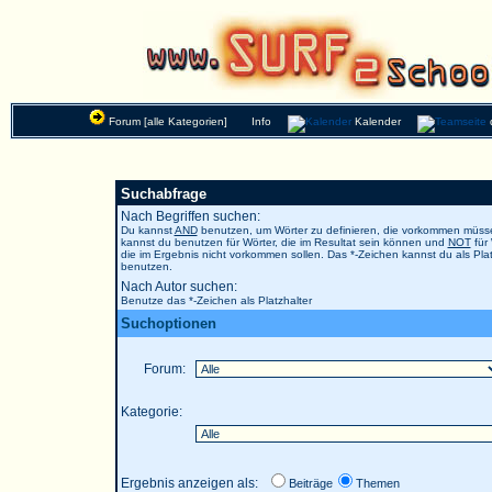
Forum [alle Kategorien]
Info
Kalender
Suchabfrage
Nach Begriffen suchen:
Du kannst
AND
benutzen, um Wörter zu definieren, die vorkommen müs
kannst du benutzen für Wörter, die im Resultat sein können und
NOT
für 
die im Ergebnis nicht vorkommen sollen. Das *-Zeichen kannst du als Plat
benutzen.
Nach Autor suchen:
Benutze das *-Zeichen als Platzhalter
Suchoptionen
Forum:
Kategorie:
Ergebnis anzeigen als:
Beiträge
Themen