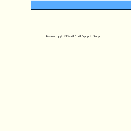
Powered by
phpBB
© 2001, 2005 phpBB Group