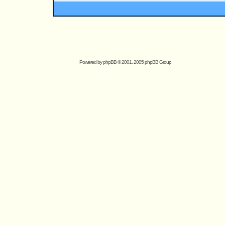
Powered by
phpBB
© 2001, 2005 phpBB Group