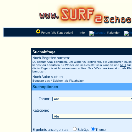
Forum [alle Kategorien]
Info
Kalender
Suchabfrage
Nach Begriffen suchen:
Du kannst
AND
benutzen, um Wörter zu definieren, die vorkommen müs
kannst du benutzen für Wörter, die im Resultat sein können und
NOT
für 
die im Ergebnis nicht vorkommen sollen. Das *-Zeichen kannst du als Plat
benutzen.
Nach Autor suchen:
Benutze das *-Zeichen als Platzhalter
Suchoptionen
Forum:
Kategorie:
Ergebnis anzeigen als:
Beiträge
Themen