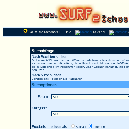
Forum [alle Kategorien]
Info
Kalender
Suchabfrage
Nach Begriffen suchen:
Du kannst
AND
benutzen, um Wörter zu definieren, die vorkommen müs
kannst du benutzen für Wörter, die im Resultat sein können und
NOT
für 
die im Ergebnis nicht vorkommen sollen. Das *-Zeichen kannst du als Plat
benutzen.
Nach Autor suchen:
Benutze das *-Zeichen als Platzhalter
Suchoptionen
Forum:
Kategorie:
Ergebnis anzeigen als:
Beiträge
Themen