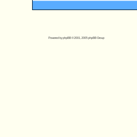
Powered by
phpBB
© 2001, 2005 phpBB Group