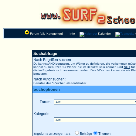
Forum [alle Kategorien]
Info
Kalender
Suchabfrage
Nach Begriffen suchen:
Du kannst
AND
benutzen, um Wörter zu definieren, die vorkommen müs
kannst du benutzen für Wörter, die im Resultat sein können und
NOT
für 
die im Ergebnis nicht vorkommen sollen. Das *-Zeichen kannst du als Plat
benutzen.
Nach Autor suchen:
Benutze das *-Zeichen als Platzhalter
Suchoptionen
Forum:
Kategorie:
Ergebnis anzeigen als:
Beiträge
Themen