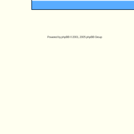
Powered by
phpBB
© 2001, 2005 phpBB Group