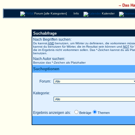
-- Das H
Forum [alle Kategorien]
Info
Kalender
Suchabfrage
Nach Begriffen suchen:
Du kannst
AND
benutzen, um Wörter zu definieren, die vorkommen müs
kannst du benutzen für Wörter, die im Resultat sein können und
NOT
für 
die im Ergebnis nicht vorkommen sollen. Das *-Zeichen kannst du als Plat
benutzen.
Nach Autor suchen:
Benutze das *-Zeichen als Platzhalter
Suchoptionen
Forum:
Kategorie:
Ergebnis anzeigen als:
Beiträge
Themen