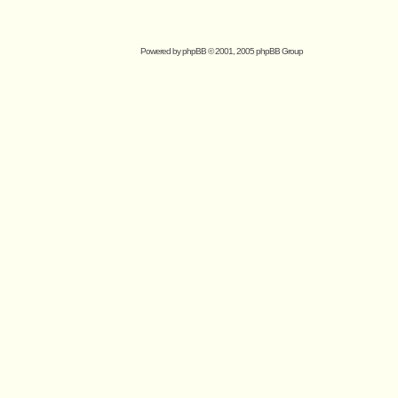
Powered by
phpBB
© 2001, 2005 phpBB Group