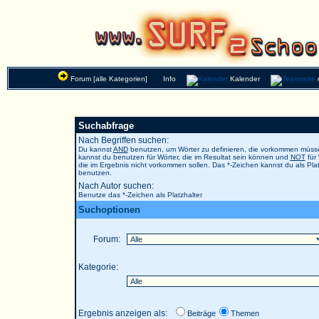
Forum [alle Kategorien]
Info
Kalender
Suchabfrage
Nach Begriffen suchen:
Du kannst
AND
benutzen, um Wörter zu definieren, die vorkommen müs
kannst du benutzen für Wörter, die im Resultat sein können und
NOT
für 
die im Ergebnis nicht vorkommen sollen. Das *-Zeichen kannst du als Plat
benutzen.
Nach Autor suchen:
Benutze das *-Zeichen als Platzhalter
Suchoptionen
Forum:
Kategorie:
Ergebnis anzeigen als:
Beiträge
Themen