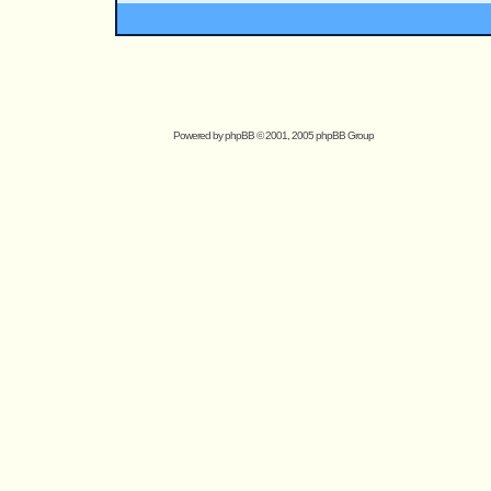
Powered by
phpBB
© 2001, 2005 phpBB Group