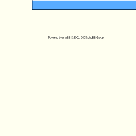
Powered by
phpBB
© 2001, 2005 phpBB Group