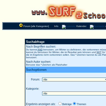
Forum [alle Kategorien]
Info
Kalender
Suchabfrage
Nach Begriffen suchen:
Du kannst
AND
benutzen, um Wörter zu definieren, die vorkommen müs
kannst du benutzen für Wörter, die im Resultat sein können und
NOT
für 
die im Ergebnis nicht vorkommen sollen. Das *-Zeichen kannst du als Plat
benutzen.
Nach Autor suchen:
Benutze das *-Zeichen als Platzhalter
Suchoptionen
Forum:
Kategorie:
Ergebnis anzeigen als:
Beiträge
Themen