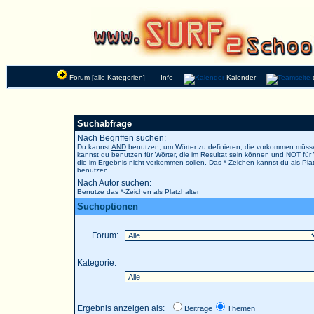
Forum [alle Kategorien]
Info
Kalender
Suchabfrage
Nach Begriffen suchen:
Du kannst
AND
benutzen, um Wörter zu definieren, die vorkommen müs
kannst du benutzen für Wörter, die im Resultat sein können und
NOT
für 
die im Ergebnis nicht vorkommen sollen. Das *-Zeichen kannst du als Plat
benutzen.
Nach Autor suchen:
Benutze das *-Zeichen als Platzhalter
Suchoptionen
Forum:
Kategorie:
Ergebnis anzeigen als:
Beiträge
Themen