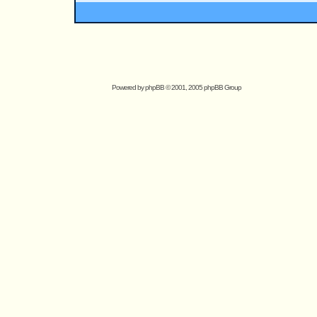
Powered by
phpBB
© 2001, 2005 phpBB Group