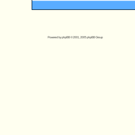
Powered by
phpBB
© 2001, 2005 phpBB Group