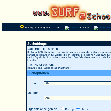
Forum [alle Kategorien]
Info
Kalender
Suchabfrage
Nach Begriffen suchen:
Du kannst
AND
benutzen, um Wörter zu definieren, die vorkommen müs
kannst du benutzen für Wörter, die im Resultat sein können und
NOT
für 
die im Ergebnis nicht vorkommen sollen. Das *-Zeichen kannst du als Plat
benutzen.
Nach Autor suchen:
Benutze das *-Zeichen als Platzhalter
Suchoptionen
Forum:
Kategorie:
Ergebnis anzeigen als:
Beiträge
Themen