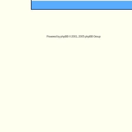
Powered by
phpBB
© 2001, 2005 phpBB Group