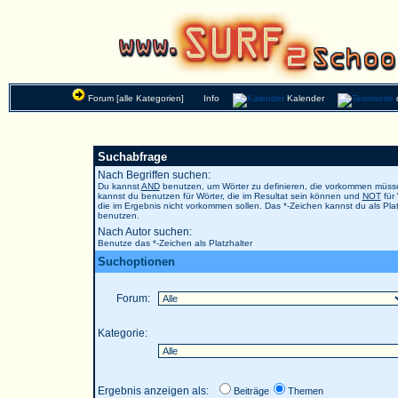
Forum [alle Kategorien]
Info
Kalender
Suchabfrage
Nach Begriffen suchen:
Du kannst
AND
benutzen, um Wörter zu definieren, die vorkommen müs
kannst du benutzen für Wörter, die im Resultat sein können und
NOT
für 
die im Ergebnis nicht vorkommen sollen. Das *-Zeichen kannst du als Plat
benutzen.
Nach Autor suchen:
Benutze das *-Zeichen als Platzhalter
Suchoptionen
Forum:
Kategorie:
Ergebnis anzeigen als:
Beiträge
Themen