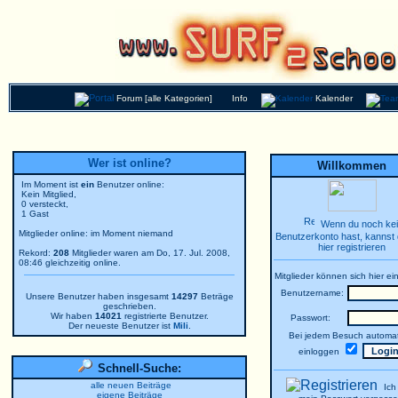
Forum [alle Kategorien]
Info
Kalender
Wer ist online?
Willkommen
Im Moment ist
ein
Benutzer online:
Kein Mitglied,
0 versteckt,
1 Gast
Wenn du noch ke
Mitglieder online: im Moment niemand
Benutzerkonto hast, kannst 
hier registrieren
Rekord:
208
Mitglieder waren am Do, 17. Jul. 2008,
08:46 gleichzeitig online.
Mitglieder können sich hier ei
Benutzername:
Unsere Benutzer haben insgesamt
14297
Beträge
geschrieben.
Wir haben
14021
registrierte Benutzer.
Passwort:
Der neueste Benutzer ist
Mili
.
Bei jedem Besuch automat
einloggen
Schnell-Suche:
alle neuen Beiträge
Ich
eigene Beiträge