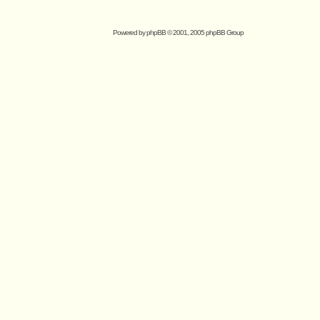
Powered by
phpBB
© 2001, 2005 phpBB Group