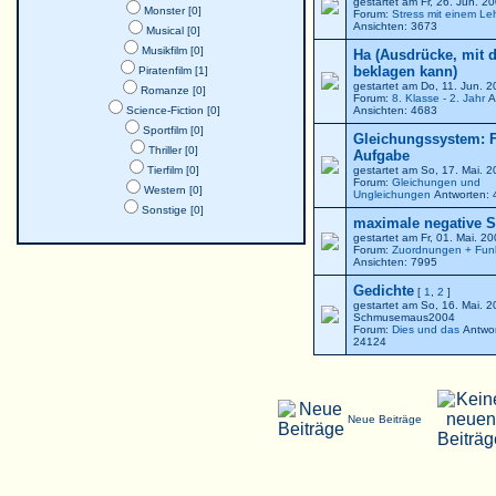
gestartet am Fr, 26. Jun. 
Monster [0]
Forum:
Stress mit einem Le
Ansichten: 3673
Musical [0]
Musikfilm [0]
Ha (Ausdrücke, mit 
beklagen kann)
Piratenfilm [1]
gestartet am Do, 11. Jun. 
Romanze [0]
Forum:
8. Klasse - 2. Jahr
A
Science-Fiction [0]
Ansichten: 4683
Sportfilm [0]
Gleichungssystem: F
Thriller [0]
Aufgabe
Tierfilm [0]
gestartet am So, 17. Mai. 
Forum:
Gleichungen und
Western [0]
Ungleichungen
Antworten: 
Sonstige [0]
maximale negative St
gestartet am Fr, 01. Mai. 2
Forum:
Zuordnungen + Fun
Ansichten: 7995
Gedichte
[
1
,
2
]
gestartet am So, 16. Mai. 
Schmusemaus2004
Forum:
Dies und das
Antwor
24124
Neue Beiträge