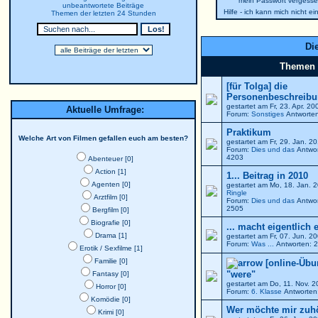
mein Passwort vergesse
unbeantwortete Beiträge
Hilfe - ich kann mich nicht e
Themen der letzten 24 Stunden
Die
Themen
[für Tolga] die
Personenbeschreibun
gestartet am Fr, 23. Apr. 2
Aktuelle Umfrage:
Forum:
Sonstiges
Antworten
Praktikum
Welche Art von Filmen gefallen euch am besten?
gestartet am Fr, 29. Jan. 
Forum:
Dies und das
Antwor
4203
Abenteuer [0]
Action [1]
1... Beitrag in 2010
Agenten [0]
gestartet am Mo, 18. Jan. 
Ringle
Arztfilm [0]
Forum:
Dies und das
Antwor
2505
Bergfilm [0]
Biografie [0]
... macht eigentlich 
Drama [1]
gestartet am Fr, 07. Jun. 
Forum:
Was ...
Antworten: 2
Erotik / Sexfilme [1]
Familie [0]
[online-Übu
"were"
Fantasy [0]
gestartet am Do, 11. Nov. 
Horror [0]
Forum:
6. Klasse
Antworten:
Komödie [0]
Wer möchte mir zuh
Krimi [0]