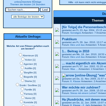
unbeantwortete Beiträge
Hilfe - ich kann mich nicht einlogg
Themen der letzten 24 Stunden
Di
Themen
[für Tolga] die Personenbesch
gestartet am Fr, 23. Apr. 2004, 15:15 v
Forum:
Sonstiges
Antworten: 7 Ansicht
Aktuelle Umfrage:
Praktikum
gestartet am Fr, 29. Jan. 2010, 13:17 
Forum:
Dies und das
Antworten: 5 Ansic
Welche Art von Filmen gefallen euch
am besten?
1... Beitrag in 2010
gestartet am Mo, 18. Jan. 2010, 18:53
Abenteuer [0]
Forum:
Dies und das
Antworten: 0 Ansic
Action [1]
... macht eigentlich ein Akzen
Agenten [0]
gestartet am Fr, 07. Jun. 2002, 01:20 
Arztfilm [0]
Forum:
Was ...
Antworten: 2 Ansichten:
Bergfilm [0]
[online-Übung] "was"
Biografie [0]
gestartet am Do, 11. Nov. 2004, 21:57 
Drama [1]
Forum:
6. Klasse
Antworten: 2 Ansichte
Erotik / Sexfilme [1]
Wer möchte mir zuhören?
Familie [0]
gestartet am Fr, 26. Jun. 2009, 15:10 
Forum:
Stress mit einem Lehrer?
Antwort
Fantasy [0]
Horror [0]
Ha (Ausdrücke, mit denen ma
Komödie [0]
gestartet am Do, 11. Jun. 2009, 13:07 
Forum:
8. Klasse - 2. Jahr
Antworten: 3 