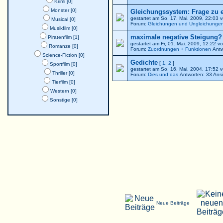
Krimi [0]
Monster [0]
Gleichungssystem: Frage zu 
gestartet am So, 17. Mai. 2009, 22:03 
Musical [0]
Forum:
Gleichungen und Ungleichunge
Musikfilm [0]
maximale negative Steigung? -
Piratenfilm [1]
gestartet am Fr, 01. Mai. 2009, 12:22 v
Romanze [0]
Forum:
Zuordnungen + Funktionen
Antw
Science-Fiction [0]
Gedichte
[
1
,
2
]
Sportfilm [0]
gestartet am So, 16. Mai. 2004, 17:5
Thriller [0]
Forum:
Dies und das
Antworten: 33 Ans
Tierfilm [0]
Western [0]
Sonstige [0]
Neue Beiträge