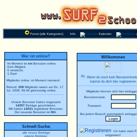
Forum [alle Kategorien]
Info
Kalender
Wer ist online?
Willkommen
Im Moment ist
ein
Benutzer online:
Kein Mitglied,
0 versteckt,
1 Gast
Wenn du noch kein Benutzerkonto
Mitglieder online: im Moment niemand
kannst du dich hier registrieren
Rekord:
208
Mitglieder waren am Do, 17.
Jul. 2008, 08:46 gleichzeitig online.
Mitglieder können sich hier einlogge
Benutzername:
Unsere Benutzer haben insgesamt
14297
Beträge geschrieben.
Passwort:
Wir haben
14021
registrierte Benutzer.
Der neueste Benutzer ist
Mili
.
Bei jedem Besuch automatisch einlogg
Schnell-Suche:
Ich habe mein P
alle neuen Beiträge
vergessen!
eigene Beiträge