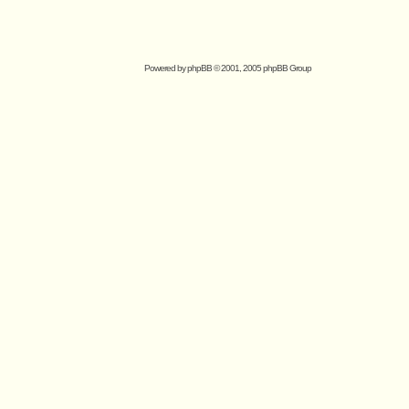
Powered by
phpBB
© 2001, 2005 phpBB Group