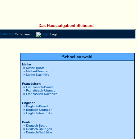
-- Das Hausaufgabenhilfeboard --
Registrieren
Login
Schnellauswahl
Mathe
»
Mathe-Board
»
Mathe-Übungen
»
Mathe-Nachhilfe
Französisch
»
Französisch-Board
»
Französisch-Übungen
»
Französisch-Nachhilfe
Englisch
»
Englisch-Board
»
Englisch-Übungen
»
Englisch-Nachhilfe
Deutsch
»
Deutsch-Board
»
Deutsch-Übungen
»
Deutsch-Nachhilfe