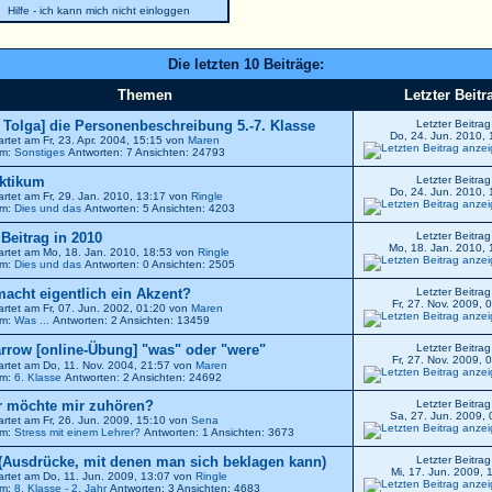
Hilfe - ich kann mich nicht einloggen
Die letzten 10 Beiträge:
Themen
Letzter Beitr
r Tolga] die Personenbeschreibung 5.-7. Klasse
Letzter Beitrag
Do, 24. Jun. 2010, 
artet am Fr, 23. Apr. 2004, 15:15 von
Maren
um:
Sonstiges
Antworten: 7 Ansichten: 24793
ktikum
Letzter Beitrag
Do, 24. Jun. 2010, 
artet am Fr, 29. Jan. 2010, 13:17 von
Ringle
um:
Dies und das
Antworten: 5 Ansichten: 4203
. Beitrag in 2010
Letzter Beitrag
Mo, 18. Jan. 2010, 
artet am Mo, 18. Jan. 2010, 18:53 von
Ringle
um:
Dies und das
Antworten: 0 Ansichten: 2505
 macht eigentlich ein Akzent?
Letzter Beitrag
Fr, 27. Nov. 2009, 
artet am Fr, 07. Jun. 2002, 01:20 von
Maren
um:
Was ...
Antworten: 2 Ansichten: 13459
[online-Übung] "was" oder "were"
Letzter Beitrag
Fr, 27. Nov. 2009, 
artet am Do, 11. Nov. 2004, 21:57 von
Maren
um:
6. Klasse
Antworten: 2 Ansichten: 24692
 möchte mir zuhören?
Letzter Beitrag
Sa, 27. Jun. 2009, 
artet am Fr, 26. Jun. 2009, 15:10 von
Sena
um:
Stress mit einem Lehrer?
Antworten: 1 Ansichten: 3673
(Ausdrücke, mit denen man sich beklagen kann)
Letzter Beitrag
Mi, 17. Jun. 2009, 
artet am Do, 11. Jun. 2009, 13:07 von
Ringle
um:
8. Klasse - 2. Jahr
Antworten: 3 Ansichten: 4683