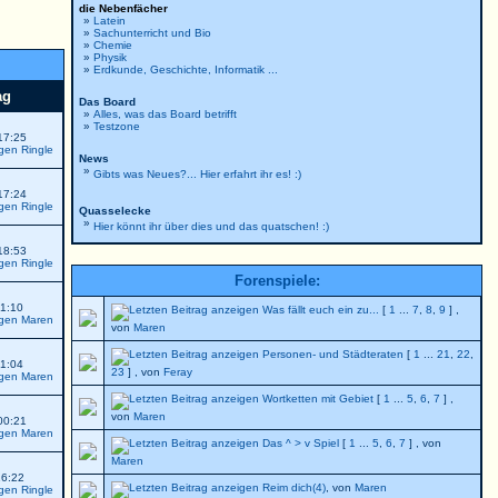
die Nebenfächer
»
Latein
»
Sachunterricht und Bio
»
Chemie
»
Physik
»
Erdkunde, Geschichte, Informatik ...
ag
Das Board
»
Alles, was das Board betrifft
»
Testzone
17:25
Ringle
News
»
Gibts was Neues?... Hier erfahrt ihr es! :)
17:24
Ringle
Quasselecke
»
Hier könnt ihr über dies und das quatschen! :)
18:53
Ringle
Forenspiele:
01:10
Was fällt euch ein zu...
[
1
...
7
,
8
,
9
] ,
Maren
von
Maren
Personen- und Städteraten
[
1
...
21
,
22
,
01:04
23
] , von
Feray
Maren
Wortketten mit Gebiet
[
1
...
5
,
6
,
7
] ,
von
Maren
00:21
Maren
Das ^ > v Spiel
[
1
...
5
,
6
,
7
] , von
Maren
16:22
Reim dich(4)
, von
Maren
Ringle