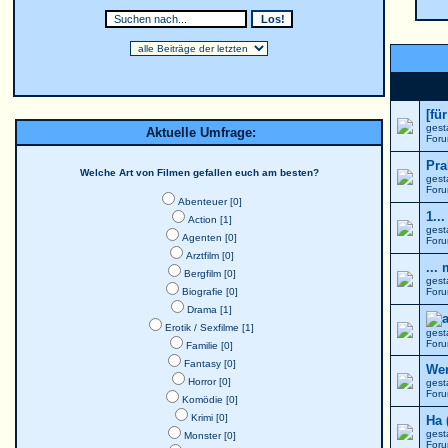
[fü
gest
Aktuelle Umfrage:
For
Pra
Welche Art von Filmen gefallen euch am besten?
gest
For
Abenteuer [0]
1..
Action [1]
gest
Agenten [0]
For
Arztfilm [0]
...
Bergfilm [0]
gest
Biografie [0]
For
Drama [1]
Erotik / Sexfilme [1]
gest
For
Familie [0]
Fantasy [0]
Wer
Horror [0]
gest
For
Komödie [0]
Krimi [0]
Ha 
gest
Monster [0]
For