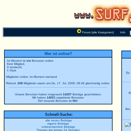
Forum [alle Kategorien]
Info
Wer ist online?
Im Moment ist
ein
Benutzer online:
Kein Mitglied,
0 versteckt,
1 Gast
Mitglieder online: im Moment niemand
Rekord:
208
Mitglieder waren am Do, 17. Jul. 2008, 08:46 gleichzeitig online.
B
Unsere Benutzer haben insgesamt
14297
Beträge geschrieben.
Wir haben
14021
registrierte Benutzer.
Der neueste Benutzer ist
Mili
.
Bei
Schnell-Suche:
alle neuen Beiträge
eigene Beiträge
unbeantwortete Beiträge
Themen der letzten 24 Stunden