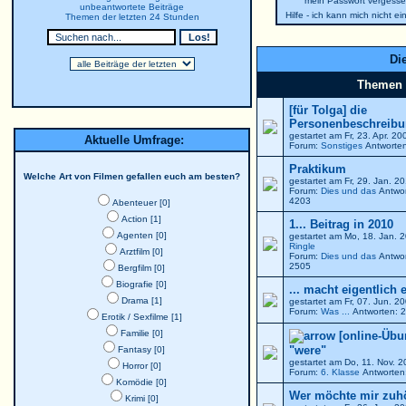
mein Passwort vergesse
unbeantwortete Beiträge
Hilfe - ich kann mich nicht e
Themen der letzten 24 Stunden
Die
Themen
[für Tolga] die
Personenbeschreibun
gestartet am Fr, 23. Apr. 2
Aktuelle Umfrage:
Forum:
Sonstiges
Antworten
Praktikum
Welche Art von Filmen gefallen euch am besten?
gestartet am Fr, 29. Jan. 
Forum:
Dies und das
Antwor
4203
Abenteuer [0]
Action [1]
1... Beitrag in 2010
Agenten [0]
gestartet am Mo, 18. Jan. 
Ringle
Arztfilm [0]
Forum:
Dies und das
Antwor
2505
Bergfilm [0]
Biografie [0]
... macht eigentlich 
Drama [1]
gestartet am Fr, 07. Jun. 
Forum:
Was ...
Antworten: 2
Erotik / Sexfilme [1]
Familie [0]
[online-Übu
"were"
Fantasy [0]
gestartet am Do, 11. Nov. 
Horror [0]
Forum:
6. Klasse
Antworten:
Komödie [0]
Wer möchte mir zuh
Krimi [0]