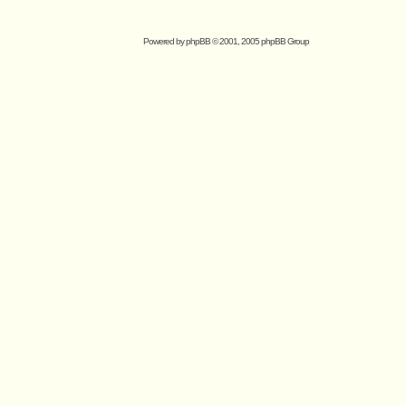
Powered by
phpBB
© 2001, 2005 phpBB Group