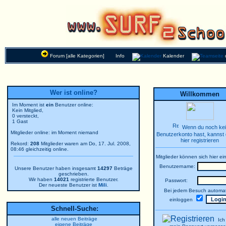
Forum [alle Kategorien]
Info
Kalender
Wer ist online?
Willkommen
Im Moment ist
ein
Benutzer online:
Kein Mitglied,
0 versteckt,
1 Gast
Wenn du noch ke
Mitglieder online: im Moment niemand
Benutzerkonto hast, kannst 
hier registrieren
Rekord:
208
Mitglieder waren am Do, 17. Jul. 2008,
08:46 gleichzeitig online.
Mitglieder können sich hier ei
Benutzername:
Unsere Benutzer haben insgesamt
14297
Beträge
geschrieben.
Wir haben
14021
registrierte Benutzer.
Passwort:
Der neueste Benutzer ist
Mili
.
Bei jedem Besuch automat
einloggen
Schnell-Suche:
alle neuen Beiträge
Ich
eigene Beiträge