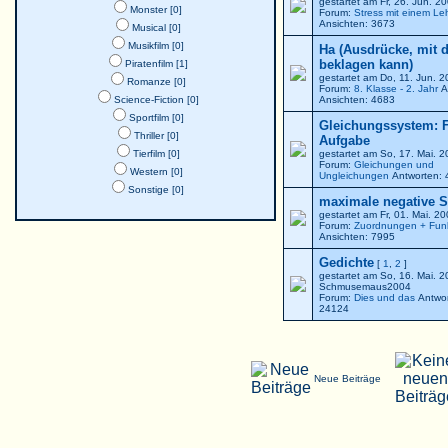
gestartet am Fr, 26. Jun. 
Monster [0]
Forum:
Stress mit einem Le
Ansichten: 3673
Musical [0]
Musikfilm [0]
Ha (Ausdrücke, mit 
beklagen kann)
Piratenfilm [1]
gestartet am Do, 11. Jun. 
Romanze [0]
Forum:
8. Klasse - 2. Jahr
A
Science-Fiction [0]
Ansichten: 4683
Sportfilm [0]
Gleichungssystem: F
Thriller [0]
Aufgabe
Tierfilm [0]
gestartet am So, 17. Mai. 
Forum:
Gleichungen und
Western [0]
Ungleichungen
Antworten: 
Sonstige [0]
maximale negative St
gestartet am Fr, 01. Mai. 2
Forum:
Zuordnungen + Fun
Ansichten: 7995
Gedichte
[
1
,
2
]
gestartet am So, 16. Mai. 
Schmusemaus2004
Forum:
Dies und das
Antwor
24124
Neue Beiträge