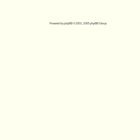
Powered by
phpBB
© 2001, 2005 phpBB Group