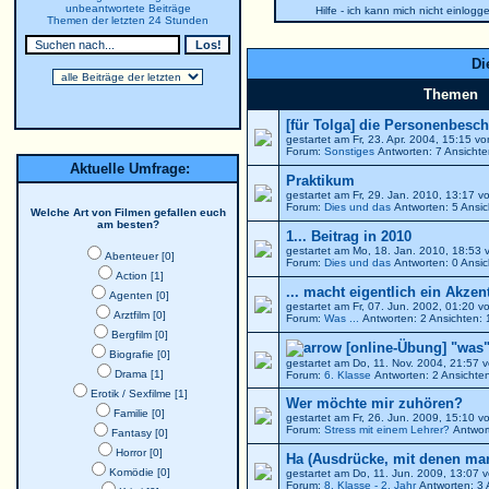
unbeantwortete Beiträge
Hilfe - ich kann mich nicht einlogg
Themen der letzten 24 Stunden
Di
Themen
[für Tolga] die Personenbesch
gestartet am Fr, 23. Apr. 2004, 15:15 v
Forum:
Sonstiges
Antworten: 7 Ansicht
Aktuelle Umfrage:
Praktikum
gestartet am Fr, 29. Jan. 2010, 13:17 
Forum:
Dies und das
Antworten: 5 Ansic
Welche Art von Filmen gefallen euch
am besten?
1... Beitrag in 2010
gestartet am Mo, 18. Jan. 2010, 18:53
Abenteuer [0]
Forum:
Dies und das
Antworten: 0 Ansic
Action [1]
... macht eigentlich ein Akzen
Agenten [0]
gestartet am Fr, 07. Jun. 2002, 01:20 
Arztfilm [0]
Forum:
Was ...
Antworten: 2 Ansichten:
Bergfilm [0]
[online-Übung] "was"
Biografie [0]
gestartet am Do, 11. Nov. 2004, 21:57 
Drama [1]
Forum:
6. Klasse
Antworten: 2 Ansichte
Erotik / Sexfilme [1]
Wer möchte mir zuhören?
Familie [0]
gestartet am Fr, 26. Jun. 2009, 15:10 
Forum:
Stress mit einem Lehrer?
Antwort
Fantasy [0]
Horror [0]
Ha (Ausdrücke, mit denen ma
Komödie [0]
gestartet am Do, 11. Jun. 2009, 13:07 
Forum:
8. Klasse - 2. Jahr
Antworten: 3 