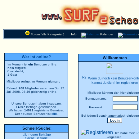
Forum [alle Kategorien]
Info
Kalender
Wer ist online?
Willkommen
Im Moment ist
ein
Benutzer online:
Kein Mitglied,
0 versteckt,
1 Gast
Wenn du noch kein Benutzerkonto
Mitglieder online: im Moment niemand
kannst du dich hier registrieren
Rekord:
208
Mitglieder waren am Do, 17.
Jul. 2008, 08:46 gleichzeitig online.
Mitglieder können sich hier einlogge
Benutzername:
Unsere Benutzer haben insgesamt
14297
Beträge geschrieben.
Passwort:
Wir haben
14021
registrierte Benutzer.
Der neueste Benutzer ist
Mili
.
Bei jedem Besuch automatisch einlogg
Schnell-Suche:
Ich habe mein P
alle neuen Beiträge
vergessen!
eigene Beiträge