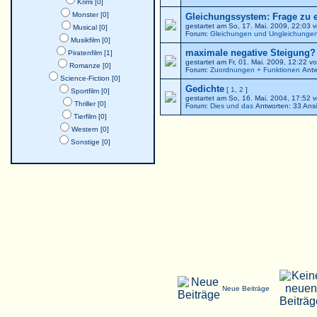
Krimi [0]
Monster [0]
Gleichungssystem: Frage zu 
gestartet am So, 17. Mai. 2009, 22:03 
Musical [0]
Forum:
Gleichungen und Ungleichunge
Musikfilm [0]
maximale negative Steigung? -
Piratenfilm [1]
gestartet am Fr, 01. Mai. 2009, 12:22 v
Romanze [0]
Forum:
Zuordnungen + Funktionen
Antw
Science-Fiction [0]
Gedichte
[
1
,
2
]
Sportfilm [0]
gestartet am So, 16. Mai. 2004, 17:5
Thriller [0]
Forum:
Dies und das
Antworten: 33 Ans
Tierfilm [0]
Western [0]
Sonstige [0]
Neue Beiträge