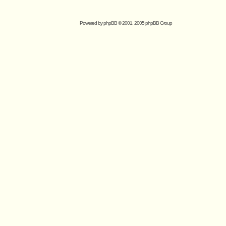
Powered by
phpBB
© 2001, 2005 phpBB Group