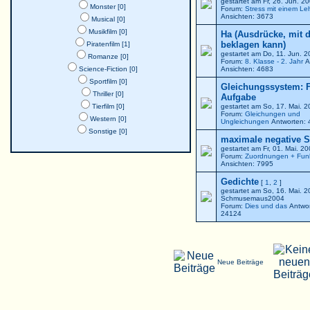
gestartet am Fr, 26. Jun. 
Monster [0]
Forum:
Stress mit einem Le
Ansichten: 3673
Musical [0]
Musikfilm [0]
Ha (Ausdrücke, mit 
beklagen kann)
Piratenfilm [1]
gestartet am Do, 11. Jun. 
Romanze [0]
Forum:
8. Klasse - 2. Jahr
A
Science-Fiction [0]
Ansichten: 4683
Sportfilm [0]
Gleichungssystem: F
Thriller [0]
Aufgabe
Tierfilm [0]
gestartet am So, 17. Mai. 
Forum:
Gleichungen und
Western [0]
Ungleichungen
Antworten: 
Sonstige [0]
maximale negative St
gestartet am Fr, 01. Mai. 2
Forum:
Zuordnungen + Fun
Ansichten: 7995
Gedichte
[
1
,
2
]
gestartet am So, 16. Mai. 
Schmusemaus2004
Forum:
Dies und das
Antwor
24124
Neue Beiträge