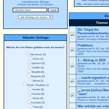
mein Passwort vergesse
unbeantwortete Beiträge
Hilfe - ich kann mich nicht e
Themen der letzten 24 Stunden
Die
Themen
[für Tolga] die
Personenbeschreibun
gestartet am Fr, 23. Apr. 2
Aktuelle Umfrage:
Forum:
Sonstiges
Antworten
Praktikum
Welche Art von Filmen gefallen euch am besten?
gestartet am Fr, 29. Jan. 
Forum:
Dies und das
Antwor
4203
Abenteuer [0]
Action [1]
1... Beitrag in 2010
Agenten [0]
gestartet am Mo, 18. Jan. 
Ringle
Arztfilm [0]
Forum:
Dies und das
Antwor
2505
Bergfilm [0]
Biografie [0]
... macht eigentlich 
Drama [1]
gestartet am Fr, 07. Jun. 
Forum:
Was ...
Antworten: 2
Erotik / Sexfilme [1]
Familie [0]
[online-Übu
"were"
Fantasy [0]
gestartet am Do, 11. Nov. 
Horror [0]
Forum:
6. Klasse
Antworten:
Komödie [0]
Wer möchte mir zuh
Krimi [0]