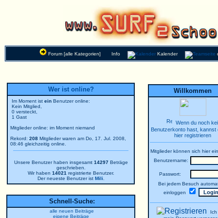
Forum [alle Kategorien]
Info
Kalender
Wer ist online?
Willkommen
Im Moment ist
ein
Benutzer online:
Kein Mitglied,
0 versteckt,
1 Gast
Wenn du noch ke
Mitglieder online: im Moment niemand
Benutzerkonto hast, kannst 
hier registrieren
Rekord:
208
Mitglieder waren am Do, 17. Jul. 2008,
08:46 gleichzeitig online.
Mitglieder können sich hier ei
Benutzername:
Unsere Benutzer haben insgesamt
14297
Beträge
geschrieben.
Wir haben
14021
registrierte Benutzer.
Passwort:
Der neueste Benutzer ist
Mili
.
Bei jedem Besuch automat
einloggen
Schnell-Suche:
alle neuen Beiträge
Ich
eigene Beiträge