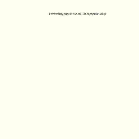
Powered by
phpBB
© 2001, 2005 phpBB Group