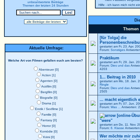
unbeantwortete Beiträge
Hilfe - ich kann mich nicht e
Themen der letzten 24 Stunden
Die
Themen
[für Tolga] die
Personenbeschreibun
gestartet am Fr, 23. Apr. 2
Aktuelle Umfrage:
Forum:
Sonstiges
Antworten
Praktikum
Welche Art von Filmen gefallen euch am besten?
gestartet am Fr, 29. Jan. 
Forum:
Dies und das
Antwor
4203
Abenteuer [0]
Action [1]
1... Beitrag in 2010
Agenten [0]
gestartet am Mo, 18. Jan. 
Ringle
Arztfilm [0]
Forum:
Dies und das
Antwor
2505
Bergfilm [0]
Biografie [0]
... macht eigentlich 
Drama [1]
gestartet am Fr, 07. Jun. 
Forum:
Was ...
Antworten: 2
Erotik / Sexfilme [1]
Familie [0]
[online-Übu
"were"
Fantasy [0]
gestartet am Do, 11. Nov. 
Horror [0]
Forum:
6. Klasse
Antworten:
Komödie [0]
Wer möchte mir zuh
Krimi [0]