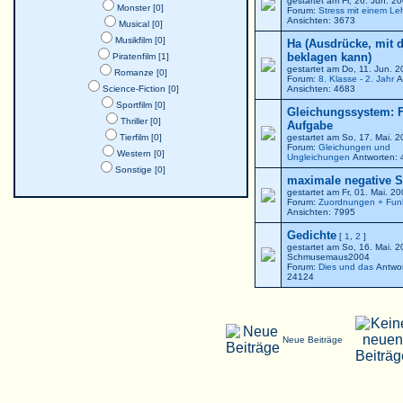
gestartet am Fr, 26. Jun. 
Monster [0]
Forum:
Stress mit einem Le
Ansichten: 3673
Musical [0]
Musikfilm [0]
Ha (Ausdrücke, mit 
beklagen kann)
Piratenfilm [1]
gestartet am Do, 11. Jun. 
Romanze [0]
Forum:
8. Klasse - 2. Jahr
A
Science-Fiction [0]
Ansichten: 4683
Sportfilm [0]
Gleichungssystem: F
Thriller [0]
Aufgabe
Tierfilm [0]
gestartet am So, 17. Mai. 
Forum:
Gleichungen und
Western [0]
Ungleichungen
Antworten: 
Sonstige [0]
maximale negative St
gestartet am Fr, 01. Mai. 2
Forum:
Zuordnungen + Fun
Ansichten: 7995
Gedichte
[
1
,
2
]
gestartet am So, 16. Mai. 
Schmusemaus2004
Forum:
Dies und das
Antwor
24124
Neue Beiträge