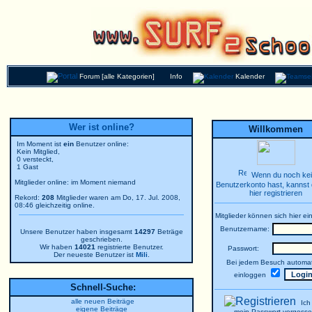
Forum [alle Kategorien]
Info
Kalender
Wer ist online?
Willkommen
Im Moment ist
ein
Benutzer online:
Kein Mitglied,
0 versteckt,
1 Gast
Wenn du noch ke
Mitglieder online: im Moment niemand
Benutzerkonto hast, kannst 
hier registrieren
Rekord:
208
Mitglieder waren am Do, 17. Jul. 2008,
08:46 gleichzeitig online.
Mitglieder können sich hier ei
Benutzername:
Unsere Benutzer haben insgesamt
14297
Beträge
geschrieben.
Wir haben
14021
registrierte Benutzer.
Passwort:
Der neueste Benutzer ist
Mili
.
Bei jedem Besuch automat
einloggen
Schnell-Suche:
alle neuen Beiträge
Ich
eigene Beiträge
mein Passwort vergesse