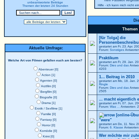
mein Passwort vergesse
unbeantwortete Beiträge
Hilfe - ich kann mich nicht e
Themen der letzten 24 Stunden
Die
Themen
[für Tolga] die
Personenbeschreibun
gestartet am Fr, 23. Apr. 2
Aktuelle Umfrage:
Forum:
Sonstiges
Antworten
Praktikum
Welche Art von Filmen gefallen euch am besten?
gestartet am Fr, 29. Jan. 
Forum:
Dies und das
Antwor
4203
Abenteuer [0]
Action [1]
1... Beitrag in 2010
Agenten [0]
gestartet am Mo, 18. Jan. 
Ringle
Arztfilm [0]
Forum:
Dies und das
Antwor
2505
Bergfilm [0]
Biografie [0]
... macht eigentlich 
Drama [1]
gestartet am Fr, 07. Jun. 
Forum:
Was ...
Antworten: 2
Erotik / Sexfilme [1]
Familie [0]
[online-Übu
"were"
Fantasy [0]
gestartet am Do, 11. Nov. 
Horror [0]
Forum:
6. Klasse
Antworten:
Komödie [0]
Wer möchte mir zuh
Krimi [0]