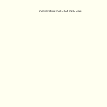
Powered by
phpBB
© 2001, 2005 phpBB Group