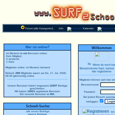
Forum [alle Kategorien]
Info
Kalender
Wer ist online?
Willkommen
Im Moment ist
ein
Benutzer online:
Kein Mitglied,
0 versteckt,
1 Gast
Wenn du noch ke
Mitglieder online: im Moment niemand
Benutzerkonto hast, kannst 
hier registrieren
Rekord:
208
Mitglieder waren am Do, 17. Jul. 2008,
08:46 gleichzeitig online.
Mitglieder können sich hier ei
Benutzername:
Unsere Benutzer haben insgesamt
14297
Beträge
geschrieben.
Wir haben
14021
registrierte Benutzer.
Passwort:
Der neueste Benutzer ist
Mili
.
Bei jedem Besuch automat
einloggen
Schnell-Suche:
alle neuen Beiträge
Ich
eigene Beiträge