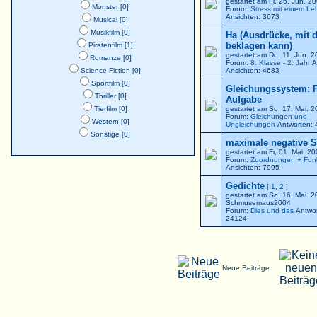
gestartet am Fr, 26. Jun. 
Monster [0]
Forum:
Stress mit einem Le
Ansichten: 3673
Musical [0]
Musikfilm [0]
Ha (Ausdrücke, mit 
beklagen kann)
Piratenfilm [1]
gestartet am Do, 11. Jun. 
Romanze [0]
Forum:
8. Klasse - 2. Jahr
A
Science-Fiction [0]
Ansichten: 4683
Sportfilm [0]
Gleichungssystem: F
Thriller [0]
Aufgabe
Tierfilm [0]
gestartet am So, 17. Mai. 
Forum:
Gleichungen und
Western [0]
Ungleichungen
Antworten: 
Sonstige [0]
maximale negative St
gestartet am Fr, 01. Mai. 2
Forum:
Zuordnungen + Fun
Ansichten: 7995
Gedichte
[
1
,
2
]
gestartet am So, 16. Mai. 
Schmusemaus2004
Forum:
Dies und das
Antwor
24124
Neue Beiträge