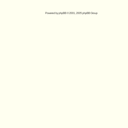
Powered by
phpBB
© 2001, 2005 phpBB Group