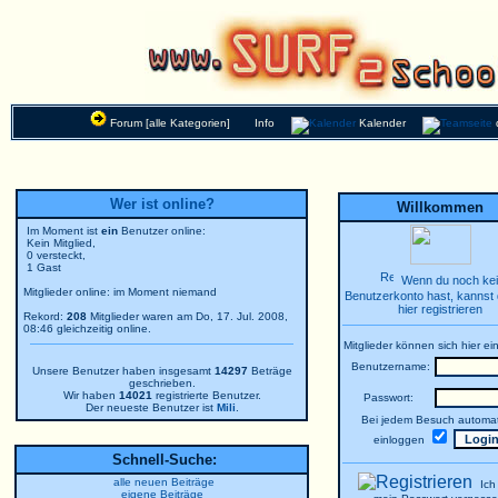
Forum [alle Kategorien]
Info
Kalender
Wer ist online?
Willkommen
Im Moment ist
ein
Benutzer online:
Kein Mitglied,
0 versteckt,
1 Gast
Wenn du noch ke
Mitglieder online: im Moment niemand
Benutzerkonto hast, kannst 
hier registrieren
Rekord:
208
Mitglieder waren am Do, 17. Jul. 2008,
08:46 gleichzeitig online.
Mitglieder können sich hier ei
Benutzername:
Unsere Benutzer haben insgesamt
14297
Beträge
geschrieben.
Wir haben
14021
registrierte Benutzer.
Passwort:
Der neueste Benutzer ist
Mili
.
Bei jedem Besuch automat
einloggen
Schnell-Suche:
alle neuen Beiträge
Ich
eigene Beiträge