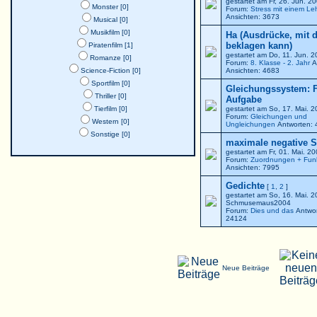
gestartet am Fr, 26. Jun. 
Monster [0]
Forum:
Stress mit einem Le
Ansichten: 3673
Musical [0]
Musikfilm [0]
Ha (Ausdrücke, mit 
beklagen kann)
Piratenfilm [1]
gestartet am Do, 11. Jun. 
Romanze [0]
Forum:
8. Klasse - 2. Jahr
A
Science-Fiction [0]
Ansichten: 4683
Sportfilm [0]
Gleichungssystem: F
Thriller [0]
Aufgabe
Tierfilm [0]
gestartet am So, 17. Mai. 
Forum:
Gleichungen und
Western [0]
Ungleichungen
Antworten: 
Sonstige [0]
maximale negative St
gestartet am Fr, 01. Mai. 2
Forum:
Zuordnungen + Fun
Ansichten: 7995
Gedichte
[
1
,
2
]
gestartet am So, 16. Mai. 
Schmusemaus2004
Forum:
Dies und das
Antwor
24124
Neue Beiträge