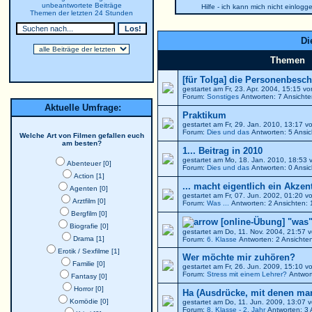
unbeantwortete Beiträge
Hilfe - ich kann mich nicht einlogg
Themen der letzten 24 Stunden
Di
Themen
[für Tolga] die Personenbesch
gestartet am Fr, 23. Apr. 2004, 15:15 v
Forum:
Sonstiges
Antworten: 7 Ansicht
Aktuelle Umfrage:
Praktikum
gestartet am Fr, 29. Jan. 2010, 13:17 
Forum:
Dies und das
Antworten: 5 Ansic
Welche Art von Filmen gefallen euch
am besten?
1... Beitrag in 2010
gestartet am Mo, 18. Jan. 2010, 18:53
Abenteuer [0]
Forum:
Dies und das
Antworten: 0 Ansic
Action [1]
... macht eigentlich ein Akzen
Agenten [0]
gestartet am Fr, 07. Jun. 2002, 01:20 
Arztfilm [0]
Forum:
Was ...
Antworten: 2 Ansichten:
Bergfilm [0]
[online-Übung] "was"
Biografie [0]
gestartet am Do, 11. Nov. 2004, 21:57 
Drama [1]
Forum:
6. Klasse
Antworten: 2 Ansichte
Erotik / Sexfilme [1]
Wer möchte mir zuhören?
Familie [0]
gestartet am Fr, 26. Jun. 2009, 15:10 
Forum:
Stress mit einem Lehrer?
Antwort
Fantasy [0]
Horror [0]
Ha (Ausdrücke, mit denen ma
Komödie [0]
gestartet am Do, 11. Jun. 2009, 13:07 
Forum:
8. Klasse - 2. Jahr
Antworten: 3 