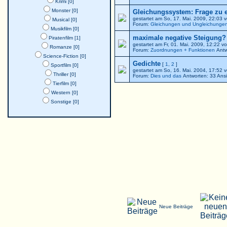
Krimi [0]
Monster [0]
Gleichungssystem: Frage zu 
gestartet am So, 17. Mai. 2009, 22:03 
Musical [0]
Forum:
Gleichungen und Ungleichunge
Musikfilm [0]
maximale negative Steigung? -
Piratenfilm [1]
gestartet am Fr, 01. Mai. 2009, 12:22 v
Romanze [0]
Forum:
Zuordnungen + Funktionen
Antw
Science-Fiction [0]
Gedichte
[
1
,
2
]
Sportfilm [0]
gestartet am So, 16. Mai. 2004, 17:5
Thriller [0]
Forum:
Dies und das
Antworten: 33 Ans
Tierfilm [0]
Western [0]
Sonstige [0]
Neue Beiträge