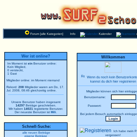
Forum [alle Kategorien]
Info
Kalender
Wer ist online?
Willkommen
Im Moment ist
ein
Benutzer online:
Kein Mitglied,
0 versteckt,
1 Gast
Wenn du noch kein Benutzerkonto
Mitglieder online: im Moment niemand
kannst du dich hier registrieren
Rekord:
208
Mitglieder waren am Do, 17.
Jul. 2008, 08:46 gleichzeitig online.
Mitglieder können sich hier einlogge
Benutzername:
Unsere Benutzer haben insgesamt
14297
Beträge geschrieben.
Passwort:
Wir haben
14021
registrierte Benutzer.
Der neueste Benutzer ist
Mili
.
Bei jedem Besuch automatisch einlogg
Schnell-Suche:
Ich habe mein P
alle neuen Beiträge
vergessen!
eigene Beiträge