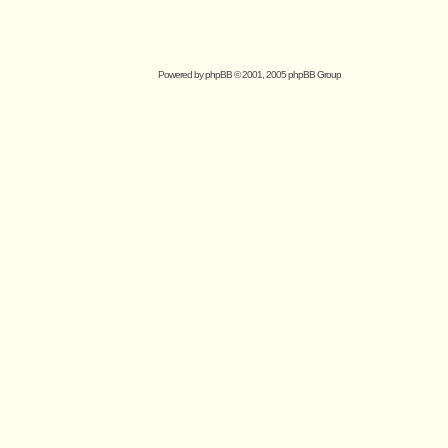
Powered by
phpBB
© 2001, 2005 phpBB Group