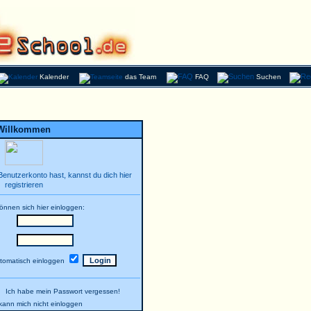
Kalender
das Team
FAQ
Suchen
Willkommen
enutzerkonto hast, kannst du dich hier
registrieren
können sich hier einloggen:
tomatisch einloggen
Ich habe mein Passwort vergessen!
h kann mich nicht einloggen