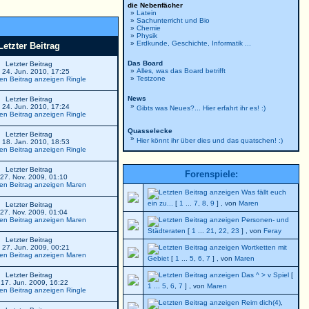
die Nebenfächer
»
Latein
»
Sachunterricht und Bio
»
Chemie
»
Physik
»
Erdkunde, Geschichte, Informatik ...
Letzter Beitrag
Das Board
Letzter Beitrag
»
Alles, was das Board betrifft
 24. Jun. 2010, 17:25
»
Testzone
Ringle
News
Letzter Beitrag
»
 24. Jun. 2010, 17:24
Gibts was Neues?... Hier erfahrt ihr es! :)
Ringle
Quasselecke
Letzter Beitrag
»
Hier könnt ihr über dies und das quatschen! :)
 18. Jan. 2010, 18:53
Ringle
Letzter Beitrag
Forenspiele:
 27. Nov. 2009, 01:10
Maren
Was fällt euch
ein zu...
[
1
...
7
,
8
,
9
] , von
Maren
Letzter Beitrag
 27. Nov. 2009, 01:04
Maren
Personen- und
Städteraten
[
1
...
21
,
22
,
23
] , von
Feray
Letzter Beitrag
 27. Jun. 2009, 00:21
Wortketten mit
Maren
Gebiet
[
1
...
5
,
6
,
7
] , von
Maren
Letzter Beitrag
Das ^ > v Spiel
[
 17. Jun. 2009, 16:22
1
...
5
,
6
,
7
] , von
Maren
Ringle
Reim dich(4)
,