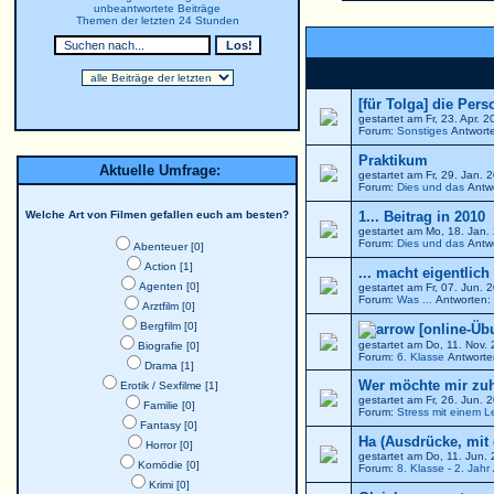
unbeantwortete Beiträge
Themen der letzten 24 Stunden
[für Tolga] die Per
gestartet am Fr, 23. Apr. 
Forum:
Sonstiges
Antworte
Praktikum
Aktuelle Umfrage:
gestartet am Fr, 29. Jan.
Forum:
Dies und das
Antwo
Welche Art von Filmen gefallen euch am besten?
1... Beitrag in 2010
gestartet am Mo, 18. Jan
Forum:
Dies und das
Antwo
Abenteuer [0]
Action [1]
... macht eigentlich
Agenten [0]
gestartet am Fr, 07. Jun.
Forum:
Was ...
Antworten: 
Arztfilm [0]
Bergfilm [0]
[online-Üb
gestartet am Do, 11. Nov.
Biografie [0]
Forum:
6. Klasse
Antworte
Drama [1]
Wer möchte mir zu
Erotik / Sexfilme [1]
gestartet am Fr, 26. Jun.
Familie [0]
Forum:
Stress mit einem L
Fantasy [0]
Ha (Ausdrücke, mit
Horror [0]
gestartet am Do, 11. Jun.
Komödie [0]
Forum:
8. Klasse - 2. Jahr
Krimi [0]