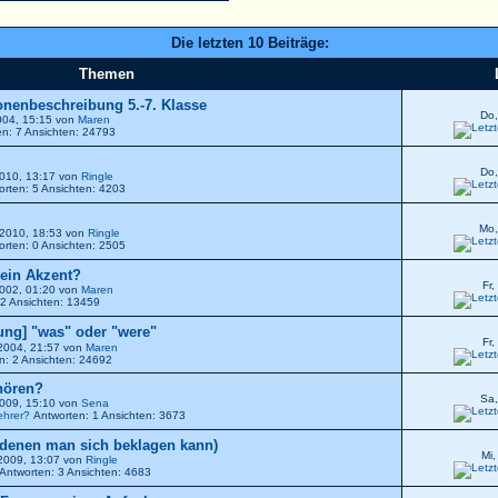
Die letzten 10 Beiträge:
Themen
sonenbeschreibung 5.-7. Klasse
Do,
2004, 15:15 von
Maren
n: 7 Ansichten: 24793
Do,
 2010, 13:17 von
Ringle
rten: 5 Ansichten: 4203
Mo,
. 2010, 18:53 von
Ringle
rten: 0 Ansichten: 2505
 ein Akzent?
Fr,
 2002, 01:20 von
Maren
2 Ansichten: 13459
ung] "was" oder "were"
Fr,
 2004, 21:57 von
Maren
n: 2 Ansichten: 24692
hören?
Sa,
 2009, 15:10 von
Sena
ehrer?
Antworten: 1 Ansichten: 3673
 denen man sich beklagen kann)
Mi,
 2009, 13:07 von
Ringle
Antworten: 3 Ansichten: 4683