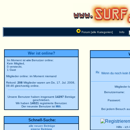
Forum [alle Kategorien]
Info
Wer ist online?
Im Moment ist
ein
Benutzer online:
Kein Mitglied,
0 versteckt,
1 Gast
Wenn du noch kein B
Mitglieder online: im Moment niemand
Rekord:
208
Mitglieder waren am Do, 17. Jul. 2008,
08:46 gleichzeitig online.
Mitglieder 
Benutzername:
Unsere Benutzer haben insgesamt
14297
Beträge
geschrieben.
Passwort:
Wir haben
14021
registrierte Benutzer.
Der neueste Benutzer ist
Mili
.
Bei jedem Besuch au
Schnell-Suche:
alle neuen Beiträge
Hilfe - ic
eigene Beiträge