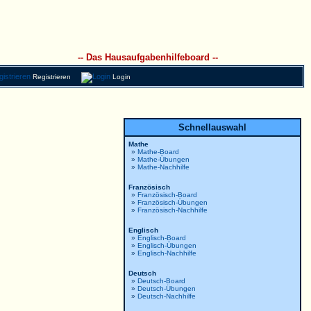
-- Das Hausaufgabenhilfeboard --
Registrieren
Login
Schnellauswahl
Mathe
»
Mathe-Board
»
Mathe-Übungen
»
Mathe-Nachhilfe
Französisch
»
Französisch-Board
»
Französisch-Übungen
»
Französisch-Nachhilfe
Englisch
»
Englisch-Board
»
Englisch-Übungen
»
Englisch-Nachhilfe
Deutsch
»
Deutsch-Board
»
Deutsch-Übungen
»
Deutsch-Nachhilfe